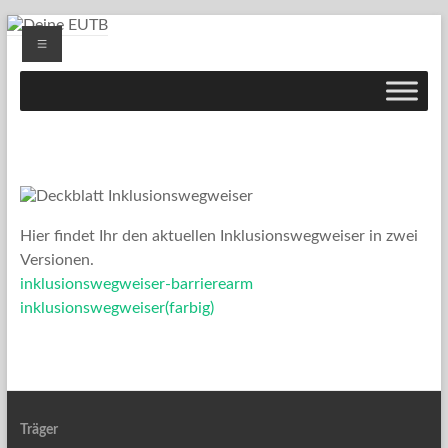
Zum
Menü
Inhalt
springen
Deine
EUTB
Ergänzende
unabhängige
Teilhabeberatung
Hier findet Ihr den aktuellen Inklusionswegweiser in zwei
Versionen.
inklusionswegweiser-barrierearm
inklusionswegweiser(farbig)
Träger